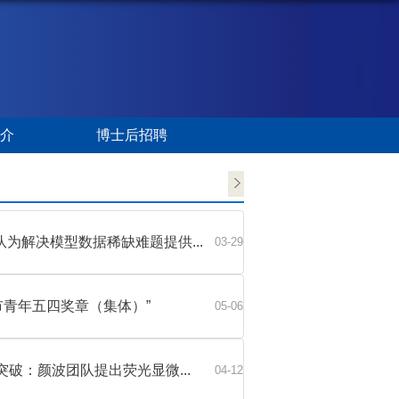
简介
博士后招聘
队为解决模型数据稀缺难题提供...
03-29
市青年五四奖章（集体）”
05-06
cience新突破：颜波团队提出荧光显微...
04-12