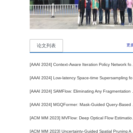
更
论文列表
[AAAI 2024] Context-Aware Iteration Poli
[AAAI 2024] 
[AAAI 2024] SAMFlow: Eliminati
[AAAI 2024] MGQFormer: 
[ACM MM 2023] MVFlow: Deep Opt
[ACM MM 2023] Uncertainty-Guided Spatial Pru