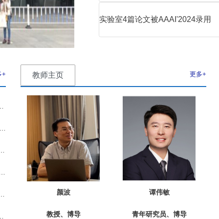
实验室4篇论文被AAAI'2024录用
多+
更多+
教师主页
cy Network for Efficient Optical Flow Estimation
Low-latency Space-time Supersampling for Real-time Rendering
ng Any Fragmentation in Optical Flow with Segment Anything Model
Mask-Guided Query-Based Transformer for Image Manipulation Localization
颜波
谭伟敏
ical Flow Estimation of Compressed Videos with Motion Vector Prior
教授、博导
青年研究员、博导
ning Architecture for Efficient Frame Interpolation