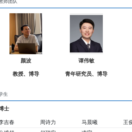
教师团队
颜波
谭伟敏
教授、博导
青年研究员、博导
学生
博士
李吉春
周诗力
马晨曦
王