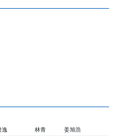
俊逸
林青
姜旭浩